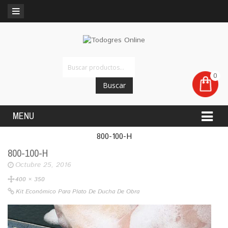
0
Buscar
MENU
800-100-H
800-100-H
Octubre 25, 2016
400 × 350
Kit Económico Para Plato De Ducha De Obra