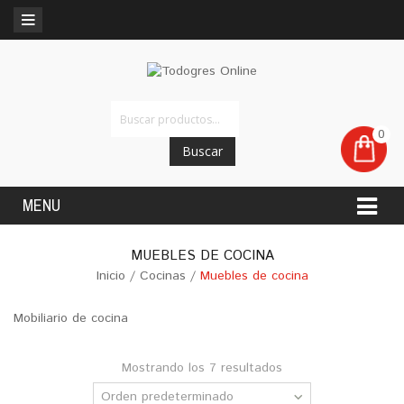
0
Buscar
MENU
MUEBLES DE COCINA
Inicio
/
Cocinas
/
Muebles de cocina
Mobiliario de cocina
Mostrando los 7 resultados
Orden predeterminado