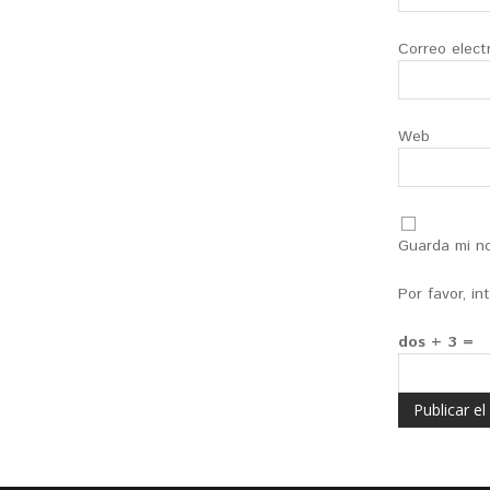
Correo elect
Web
Guarda mi no
Por favor, i
dos + 3 =