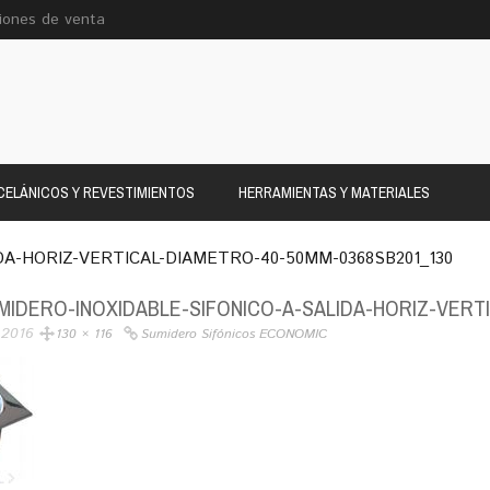
iones de venta
ELÁNICOS Y REVESTIMIENTOS
HERRAMIENTAS Y MATERIALES
DA-HORIZ-VERTICAL-DIAMETRO-40-50MM-0368SB201_130
MIDERO-INOXIDABLE-SIFONICO-A-SALIDA-HORIZ-VERT
 2016
130 × 116
Sumidero Sifónicos ECONOMIC