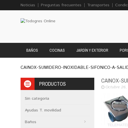
Noticias
Preguntas frecuentes
Transportes
Condic
BAÑOS
COCINAS
JARDÍN Y EXTERIOR
PORC
CAINOX-SUMIDERO-INOXIDABLE-SIFONICO-A-SALI
CAINOX-SU
PRODUCTOS
Octubre 26,
Sin categoría
Ayudas T. movilidad
Baños