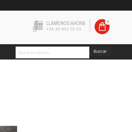
0
LLÁMENOS AHORA
+34 93 653 29 03
Buscar