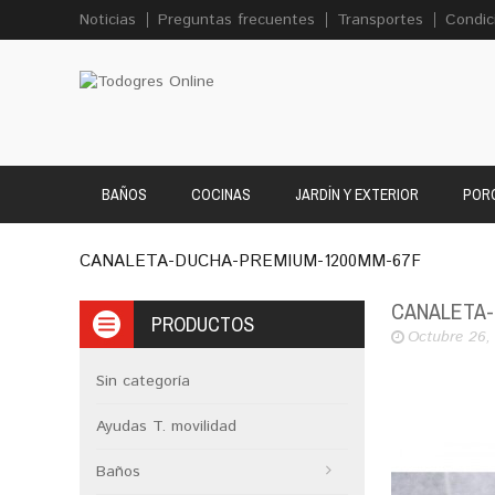
Noticias
Preguntas frecuentes
Transportes
Condic
BAÑOS
COCINAS
JARDÍN Y EXTERIOR
PORC
CANALETA-DUCHA-PREMIUM-1200MM-67F
CANALETA-
PRODUCTOS
Octubre 26,
Sin categoría
Ayudas T. movilidad
Baños