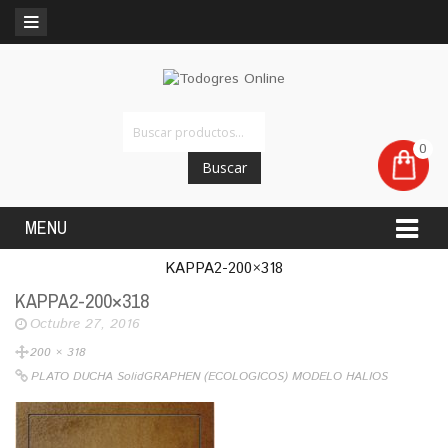
0
Buscar
MENU
KAPPA2-200×318
KAPPA2-200×318
Octubre 27, 2016
200 × 318
PLATO DUCHA SolidGRAPHEN (ECOLOGICOS) MODELO HALIOS