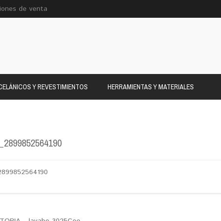
iones de venta
ELÁNICOS Y REVESTIMIENTOS
HERRAMIENTAS Y MATERIALES
_2899852564190
2899852564190