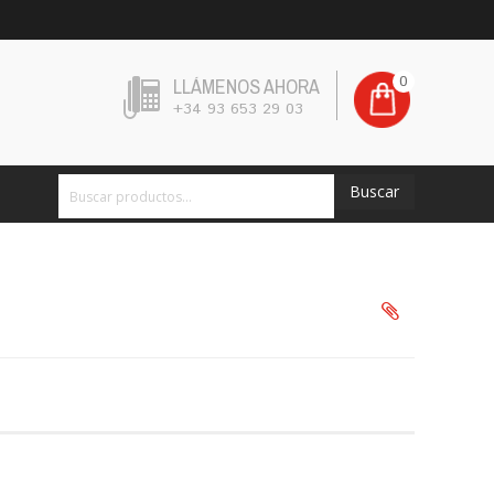
0
LLÁMENOS AHORA
+34 93 653 29 03
Buscar