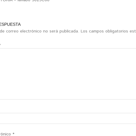
ORIA – lavabo 3025Coo
RESPUESTA
 de correo electrónico no será publicada.
Los campos obligatorios e
*
rónico
*