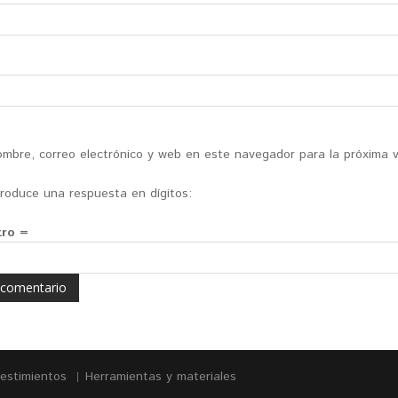
mbre, correo electrónico y web en este navegador para la próxima 
ntroduce una respuesta en dígitos:
tro =
vestimientos
Herramientas y materiales