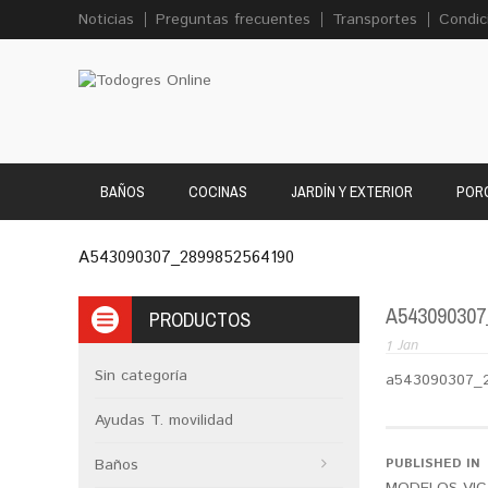
Noticias
Preguntas frecuentes
Transportes
Condic
BAÑOS
COCINAS
JARDÍN Y EXTERIOR
PORC
A543090307_2899852564190
A543090307
PRODUCTOS
1
Jan
Sin categoría
a543090307_
Ayudas T. movilidad
Baños
PUBLISHED IN