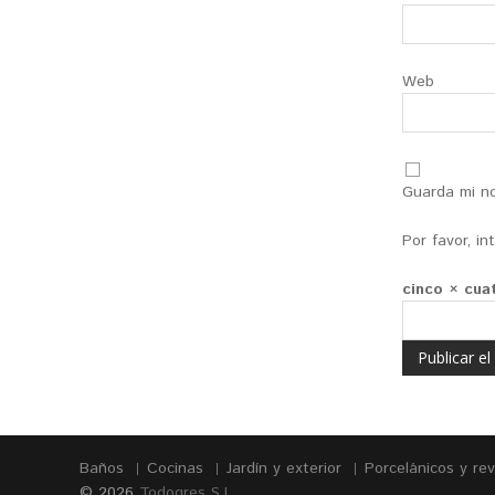
Web
Guarda mi no
Por favor, i
cinco × cua
Baños
Cocinas
Jardín y exterior
Porcelánicos y re
© 2026
Todogres S.L.