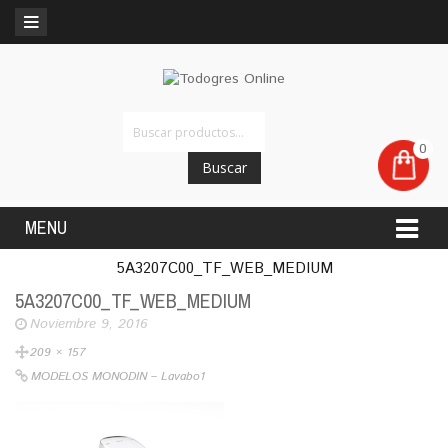
0
Buscar
MENU
5A3207C00_TF_WEB_MEDIUM
5A3207C00_TF_WEB_MEDIUM
Noviembre 9, 2016
209 × 157
MODELOS MONODIN – Lavabo1