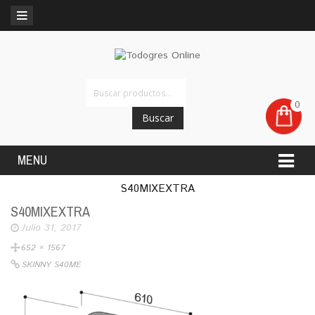
0
Buscar
MENU
S40MIXEXTRA
S40MIXEXTRA
Julio 31, 2017
652 × 1567
SKINNY S40ME