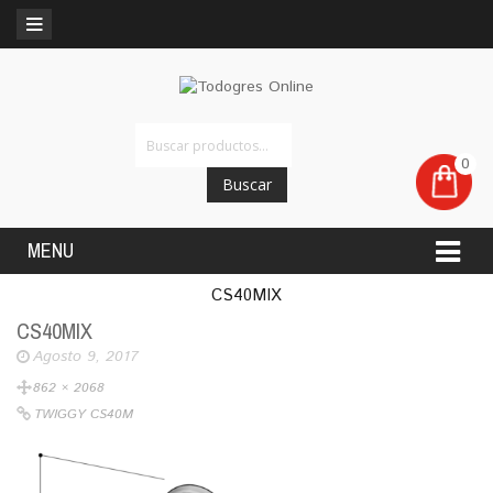
0
Buscar
MENU
CS40MIX
CS40MIX
Agosto 9, 2017
862 × 2068
TWIGGY CS40M