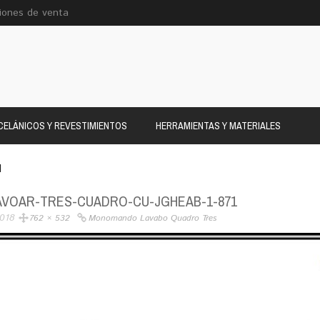
iones de venta
ELÁNICOS Y REVESTIMIENTOS
HERRAMIENTAS Y MATERIALES
1
AVOAR-TRES-CUADRO-CU-JGHEAB-1-871
2018
762 × 532
Monomando Lavabo Quadro Tres