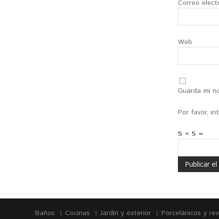
Correo elect
Web
Guarda mi no
Por favor, i
5 × 5 =
Baños
Cocinas
Jardín y exterior
Porcelánicos y re