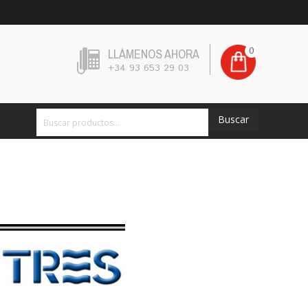
0
LLÁMENOS AHORA
+34 93 653 29 03
Buscar