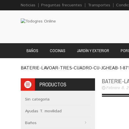
Noticias
Preguntas frecuentes
Transportes
Condic
BAÑOS
COCINAS
JARDÍN Y EXTERIOR
PORC
BATERIE-LAVOAR-TRES-CUADRO-CU-JGHEAB-1-87
BATERIE-L
PRODUCTOS
Febrero 8, 
Sin categoría
Ayudas T. movilidad
Baños