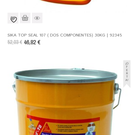
SIKA TOP SEAL 107 ( DOS COMPONENTES) 30KG | 92345
46,82
€
52,03
€
¡O
F
E
R
T
A!