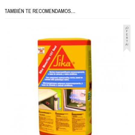
TAMBIÉN TE RECOMENDAMOS…
¡O
F
E
R
T
A!