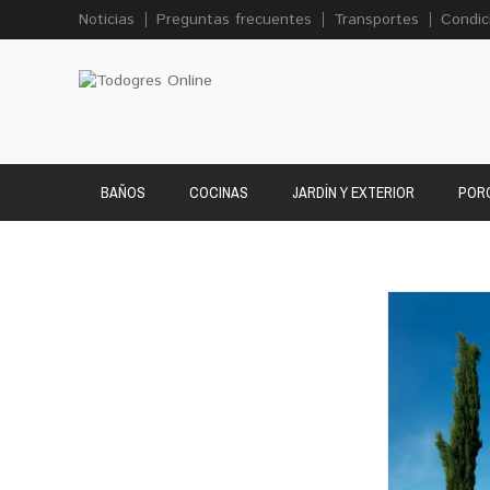
Noticias
Preguntas frecuentes
Transportes
Condic
BAÑOS
COCINAS
JARDÍN Y EXTERIOR
PORC