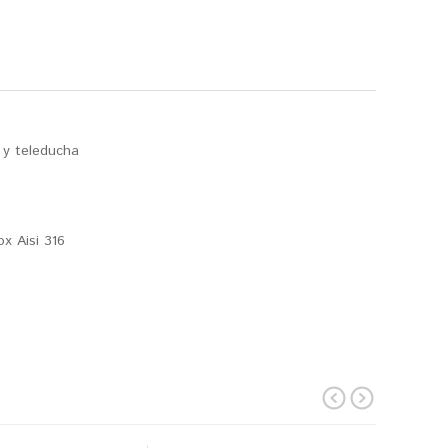
 y teleducha
ox Aisi 316
prev
next