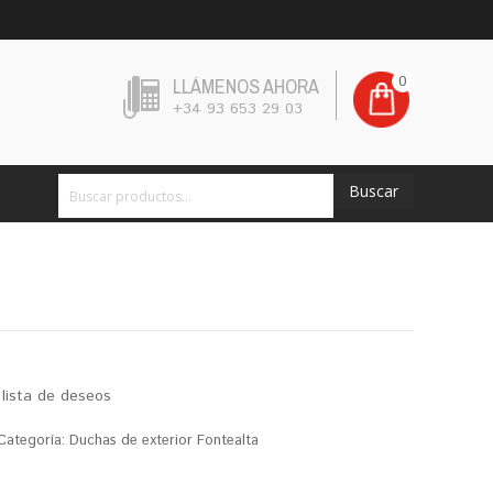
0
LLÁMENOS AHORA
+34 93 653 29 03
Buscar
 lista de deseos
Categoría:
Duchas de exterior Fontealta