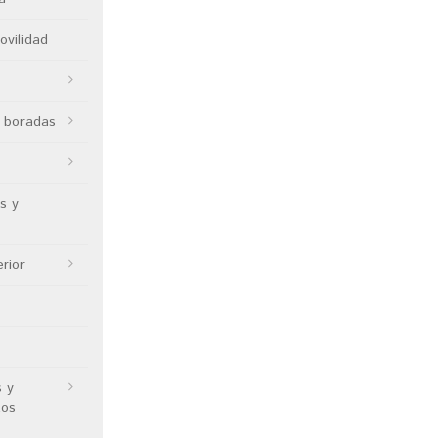
ovilidad
 boradas
s y
erior
s y
tos