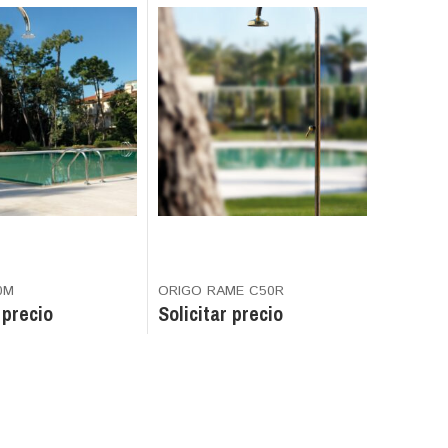
0M
ORIGO RAME C50R
ONDA 50
 precio
Solicitar precio
Solicit