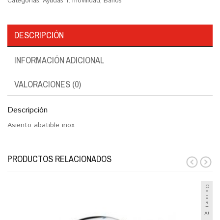
Categorías:
Ayudas T. movilidad
,
Baños
DESCRIPCIÓN
INFORMACIÓN ADICIONAL
VALORACIONES (0)
Descripción
Asiento abatible inox
PRODUCTOS RELACIONADOS
prev
next
¡O
F
E
R
T
A!