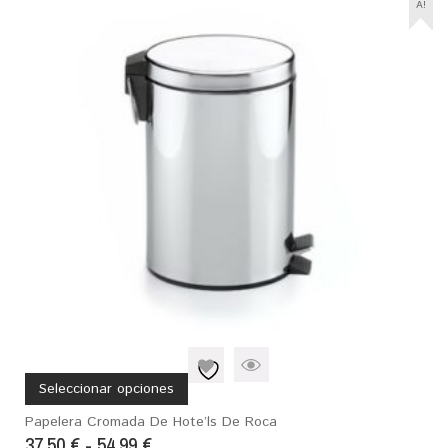
A!
Seleccionar opciones
Papelera Cromada De Hote’ls De Roca
37,50
€
-
54,99
€