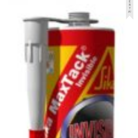
E
R
T
A!