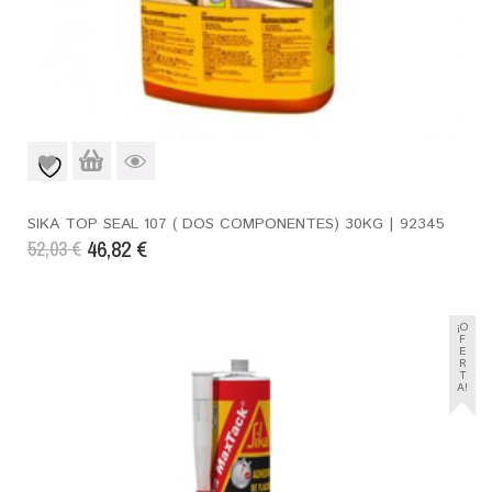
SIKA TOP SEAL 107 ( DOS COMPONENTES) 30KG | 92345
46,82
€
52,03
€
¡O
F
E
R
T
A!