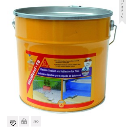
¡O
F
E
R
T
A!