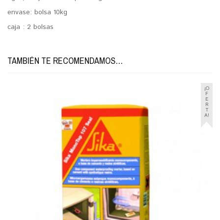
envase: bolsa 10kg
caja : 2 bolsas
TAMBIÉN TE RECOMENDAMOS…
¡O
F
E
R
T
A!