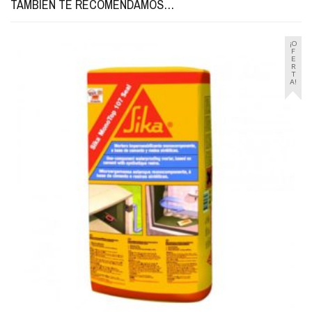
TAMBIÉN TE RECOMENDAMOS…
¡O
F
E
R
T
A!