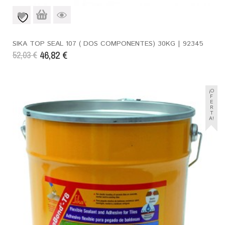
SIKA TOP SEAL 107 ( DOS COMPONENTES) 30KG | 92345
46,82
€
52,03
€
¡O
F
E
R
T
A!